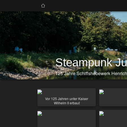
Steampunk Ju
125 Jahre Schiffshebewerk Henric
Vor 125 Jahren unter Kaiser
Wilhelm II erbaut