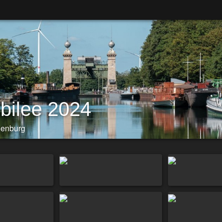
bilee 2024
henburg