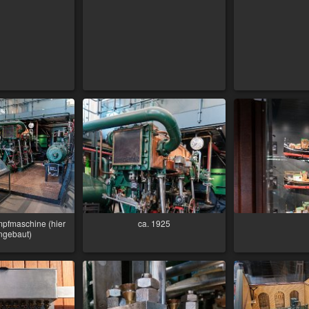
mpfmaschine (hier
ca. 1925
ingebaut)