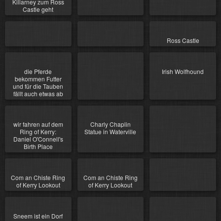
Killarney zum Ross
Castle geht
Ross Castle
die Pferde
Irish Wolfhound
bekommen Futter
und für die Tauben
fällt auch etwas ab
wir fahren auf dem
Charly Chaplin
Ring of Kerry:
Statue in Waterville
Daniel O'Connell's
Birth Place
Com an Chiste Ring
Com an Chiste Ring
of Kerry Lookout
of Kerry Lookout
Sneem ist ein Dorf