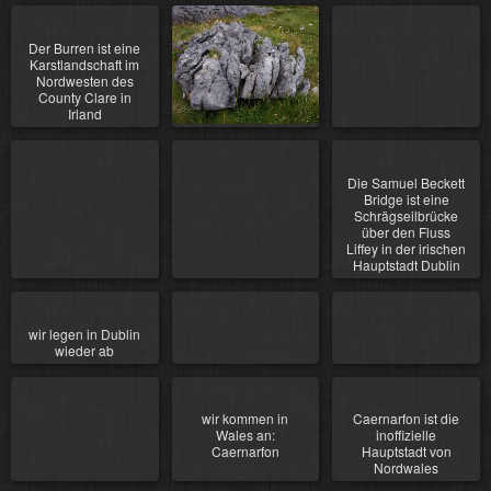
Der Burren ist eine
Karstlandschaft im
Nordwesten des
County Clare in
Irland
Die Samuel Beckett
Bridge ist eine
Schrägseilbrücke
über den Fluss
Liffey in der irischen
Hauptstadt Dublin
wir legen in Dublin
wieder ab
wir kommen in
Caernarfon ist die
Wales an:
inoffizielle
Caernarfon
Hauptstadt von
Nordwales