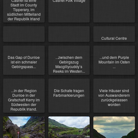
Cashel ist eine
Cashel Folk Village
Stadt im County
Tipperary, im
südlichen Mittelland
der Republik Irland
Cultural Centre
Das Gap of Dunloe
...zwischen dem
...und dem Purple
ist ein schmaler
Gebirgszug
Mountain im Osten
Gebirgspass...
Macgillycuddy’s
...
Reeks im Westen...
...in der Region
Die Schafe tragen
Viele Häuser sind
Dunloe in der
Farbmarkierungen
von Auswanderern
Grafschaft Kerry im
zurückgelassen
Südwesten der
worden
Republik Irland.