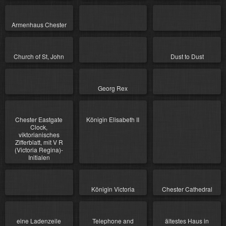
Armenhaus Chester
Church of St, John
Dust to Dust
Georg Rex
Chester Eastgate
Königin Elisabeth II
Clock,
viktorianisches
Zifferblatt, mit V R
(Victoria Regina)-
Initialen
Königin Victoria
Chester Cathedral
eine Ladenzeile
Telephone and
ältestes Haus in