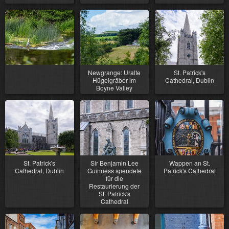
Newgrange: Uralte
St. Patrick's
Hügelgräber im
Cathedral, Dublin
Boyne Valley
St. Patrick's
Sir Benjamin Lee
Wappen an St.
Cathedral, Dublin
Guinness spendete
Patrick's Cathedral
für die
Restaurierung der
St. Patrick's
Cathedral