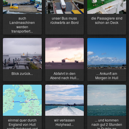
auch
unser Bus muss
die Passagiere sind
Landmaschinen
rückwärts an Bord
schon an Deck
werden
transportiert...
Blick zurück...
Abfahrt in den
... Ankunft am
Abend nach Hull...
Morgen in Hull
einmal quer durch
wir verlassen
... und kommen
England von Hull
Holyhead...
nach gut 2 Stunden
nach Holyhead und
in Dublin an