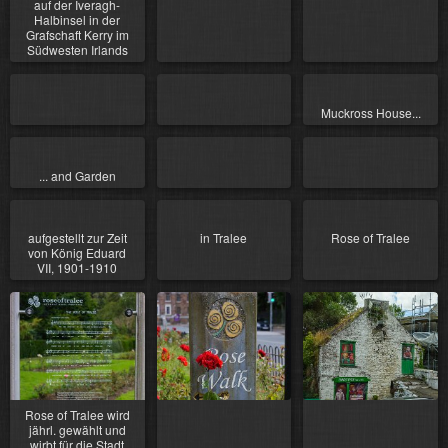
auf der Iveragh-
Halbinsel in der
Grafschaft Kerry im
Südwesten Irlands
Muckross House...
... and Garden
aufgestellt zur Zeit
in Tralee
Rose of Tralee
von König Eduard
VII, 1901-1910
Rose of Tralee wird
jährl. gewählt und
wirbt für die Stadt