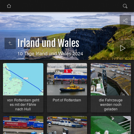
Irland und Wales
10 Tage Irland und Wales 2024
von Rotterdam geht
Port of Rotterdam
die Fahrzeuge
es mit der Fähre
werden noch
nach Hull
geladen